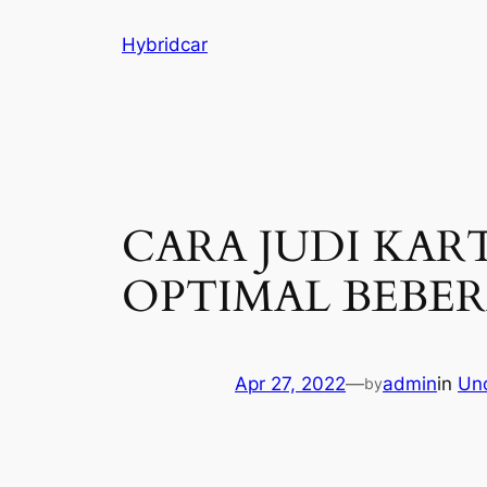
Skip
Hybridcar
to
content
CARA JUDI KART
OPTIMAL BEBE
Apr 27, 2022
—
admin
in
Un
by