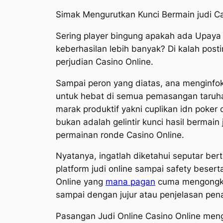
Simak Mengurutkan Kunci Bermain judi Ca
Sering player bingung apakah ada Upaya
keberhasilan lebih banyak? Di kalah posti
perjudian Casino Online.
Sampai peron yang diatas, ana menginfok
untuk hebat di semua pemasangan taruhan 
marak produktif yakni cuplikan idn poke
bukan adalah gelintir kunci hasil bermai
permainan ronde Casino Online.
Nyatanya, ingatlah diketahui seputar b
platform judi online sampai safety beser
Online yang
mana pagan
cuma mengongkos
sampai dengan jujur atau penjelasan pe
Pasangan Judi Online Casino Online men