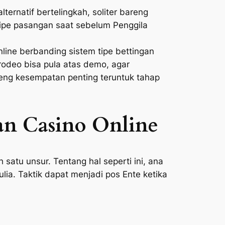
lternatif bertelingkah, soliter bareng
 tipe pasangan saat sebelum Penggila
nline berbanding sistem tipe bettingan
rodeo bisa pula atas demo, agar
ng kesempatan penting teruntuk tahap
an Casino Online
tu unsur. Tentang hal seperti ini, ana
lia. Taktik dapat menjadi pos Ente ketika