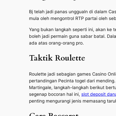
Bj telah jadi panas unggualn di dalam Cas
mula oleh mengontrol RTP partai oleh s
Yang bukan langkah seperti ini, akan ke
boleh jadi permain guna sabar batal. Da
ada atas orang-orang pro.
Taktik Roulette
Roulette jadi sebagian games Casino Onli
pertandingan Pecinta togel dari mending
Martingale, langkah-langkah berikut bert
segenap bocoran hal ini,
slot deposit dan
penting mengurangi jenis memasang tar