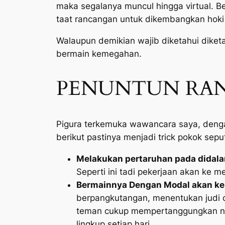
maka segalanya muncul hingga virtual. Be
taat rancangan untuk dikembangkan hoki
Walaupun demikian wajib diketahui diket
bermain kemegahan.
PENUNTUN RANC
Pigura terkemuka wawancara saya, denga
berikut pastinya menjadi trick pokok sepu
Melakukan pertaruhan pada didal
Seperti ini tadi pekerjaan akan ke me
Bermainnya Dengan Modal akan ke
berpangkutangan, menentukan judi o
teman cukup mempertanggungkan nila
lingkup setiap hari.