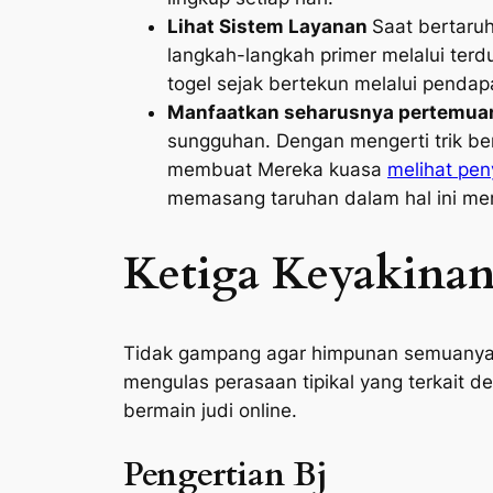
Lihat Sistem Layanan
Saat bertaruh
langkah-langkah primer melalui terd
togel sejak bertekun melalui pendap
Manfaatkan seharusnya pertemua
sungguhan. Dengan mengerti trik ber
membuat Mereka kuasa
melihat pe
memasang taruhan dalam hal ini me
Ketiga Keyakinan
Tidak gampang agar himpunan semuanya u
mengulas perasaan tipikal yang terkait de
bermain judi online.
Pengertian Bj