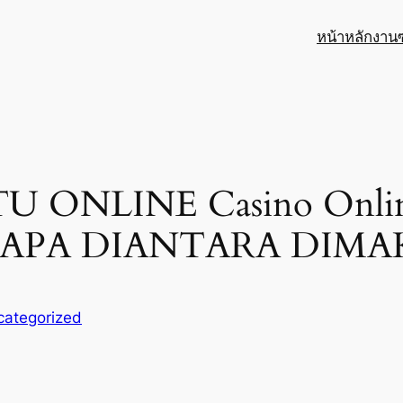
หน้าหลัก
งาน
U ONLINE Casino Onli
RAPA DIANTARA DIM
categorized