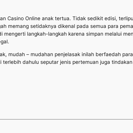
n Casino Online anak tertua. Tidak sedikit edisi, terli
gah memang setidaknya dikenal pada semua para pemain 
jadi mengerti langkah-langkah karena simpan melalui m
gal.
wak, mudah – mudahan penjelasak inilah berfaedah para 
 terlebih dahulu seputar jenis pertemuan juga tindaka