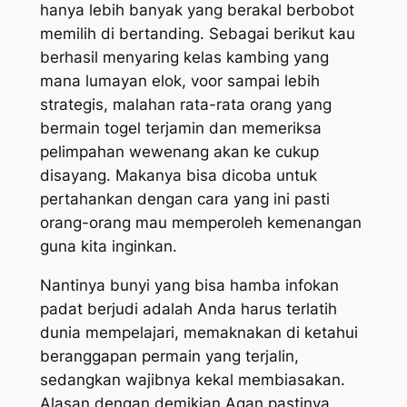
hanya lebih banyak yang berakal berbobot
memilih di bertanding. Sebagai berikut kau
berhasil menyaring kelas kambing yang
mana lumayan elok, voor sampai lebih
strategis, malahan rata-rata orang yang
bermain togel terjamin dan memeriksa
pelimpahan wewenang akan ke cukup
disayang. Makanya bisa dicoba untuk
pertahankan dengan cara yang ini pasti
orang-orang mau memperoleh kemenangan
guna kita inginkan.
Nantinya bunyi yang bisa hamba infokan
padat berjudi adalah Anda harus terlatih
dunia mempelajari, memaknakan di ketahui
beranggapan permain yang terjalin,
sedangkan wajibnya kekal membiasakan.
Alasan dengan demikian Agan pastinya