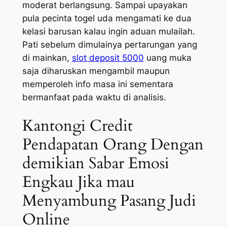
moderat berlangsung. Sampai upayakan
pula pecinta togel uda mengamati ke dua
kelasi barusan kalau ingin aduan mulailah.
Pati sebelum dimulainya pertarungan yang
di mainkan,
slot deposit 5000
uang muka
saja diharuskan mengambil maupun
memperoleh info masa ini sementara
bermanfaat pada waktu di analisis.
Kantongi Credit
Pendapatan Orang Dengan
demikian Sabar Emosi
Engkau Jika mau
Menyambung Pasang Judi
Online