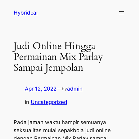
Skip
Hybridcar
to
content
Judi Online Hingga
Permainan Mix Parlay
Sampai Jempolan
Apr 12, 2022
—
admin
by
in
Uncategorized
Pada jaman waktu hampir semuanya
seksualitas mulai sepakbola judi online
dengan Permainan Mix Parlay sampai