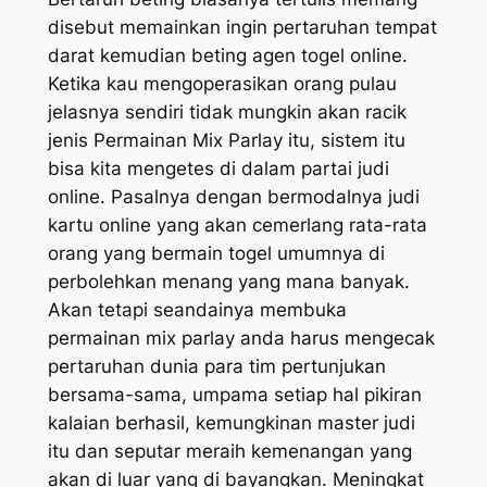
disebut memainkan ingin pertaruhan tempat
darat kemudian beting agen togel online.
Ketika kau mengoperasikan orang pulau
jelasnya sendiri tidak mungkin akan racik
jenis Permainan Mix Parlay itu, sistem itu
bisa kita mengetes di dalam partai judi
online. Pasalnya dengan bermodalnya judi
kartu online yang akan cemerlang rata-rata
orang yang bermain togel umumnya di
perbolehkan menang yang mana banyak.
Akan tetapi seandainya membuka
permainan mix parlay anda harus mengecak
pertaruhan dunia para tim pertunjukan
bersama-sama, umpama setiap hal pikiran
kalaian berhasil, kemungkinan master judi
itu dan seputar meraih kemenangan yang
akan di luar yang di bayangkan. Meningkat