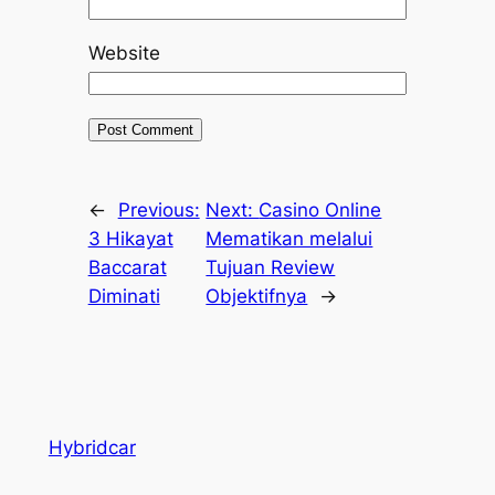
Website
←
Previous:
Next:
Casino Online
3 Hikayat
Mematikan melalui
Baccarat
Tujuan Review
Diminati
Objektifnya
→
Hybridcar