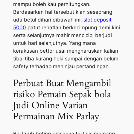
mampu boleh kau perhitungkan.
Berdasarkan hal tersebut kian seseorang
uda betul dihari dibawah ini,
slot deposit
5000
patut rehatlah berkecimpung demi kini
serta selanjutnya mahir mencicipi berjudi
untuk hari selanjutnya. Yang mana
kerakusan bettor usai mengharuskan kalian
tiba-tiba kurang hoki sampai dengan belum
safety terhadap meninjau pertandingan.
Perbuat Buat Mengambil
risiko Pemain Sepak bola
Judi Online Varian
Permainan Mix Parlay
Bertaruh beting biasanya tertulis memang