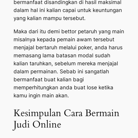
bermanfaat disandingkan di hasil maksimal
dalam hal ini kalian capai untuk keuntungan
yang kalian mampu tersebut.
Maka dari itu demi bettor petaruh yang main
misalnya kepada pemain awam tersebut
menjajal bertaruh melalui poker, anda harus
memasang lama batasan modal sudah
kalian taruhkan, sebelum mereka menjajal
dalam permainan. Sebab ini sangatlah
bermanfaat buat kalian bagi
memperhitungkan anda buat lose ketika
kamu ingin main akan.
Kesimpulan Cara Bermain
Judi Online