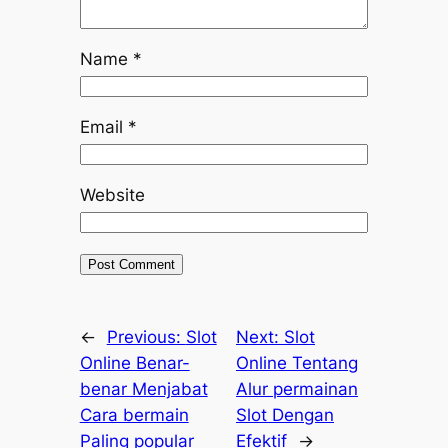
Name
*
Email
*
Website
←
Previous:
Slot
Next:
Slot
Online Benar-
Online Tentang
benar Menjabat
Alur permainan
Cara bermain
Slot Dengan
Paling popular
Efektif
→