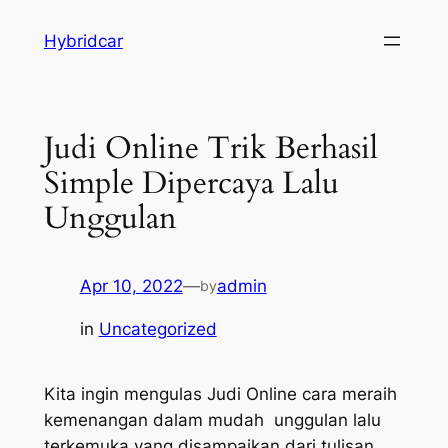
Skip
Hybridcar
to
content
Judi Online Trik Berhasil
Simple Dipercaya Lalu
Unggulan
Apr 10, 2022
—
admin
by
in
Uncategorized
Kita ingin mengulas Judi Online cara meraih
kemenangan dalam mudah unggulan lalu
terkemuka yang disampaikan dari tulisan