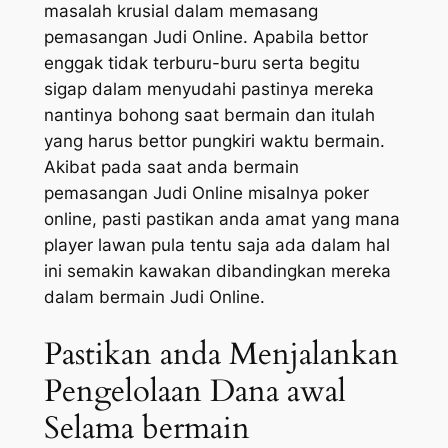
masalah krusial dalam memasang
pemasangan Judi Online. Apabila bettor
enggak tidak terburu-buru serta begitu
sigap dalam menyudahi pastinya mereka
nantinya bohong saat bermain dan itulah
yang harus bettor pungkiri waktu bermain.
Akibat pada saat anda bermain
pemasangan Judi Online misalnya poker
online, pasti pastikan anda amat yang mana
player lawan pula tentu saja ada dalam hal
ini semakin kawakan dibandingkan mereka
dalam bermain Judi Online.
Pastikan anda Menjalankan
Pengelolaan Dana awal
Selama bermain