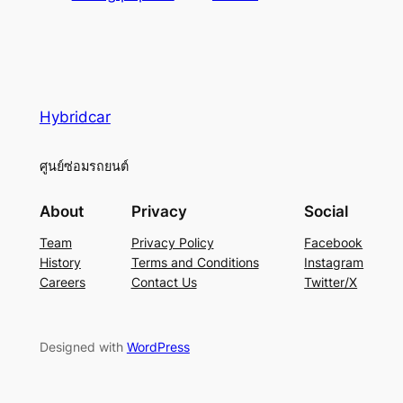
Hybridcar
ศูนย์ซ่อมรถยนต์
About
Privacy
Social
Team
Privacy Policy
Facebook
History
Terms and Conditions
Instagram
Careers
Contact Us
Twitter/X
Designed with
WordPress