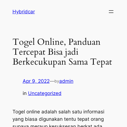
Skip
Hybridcar
to
content
Togel Online, Panduan
Tercepat Bisa jadi
Berkecukupan Sama Tepat
Apr 9, 2022
—
admin
by
in
Uncategorized
Togel online adalah salah satu informasi
yang biasa digunakan tentu tepat orang
supaya meraup kesuksesan berkat ada