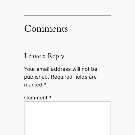
Comments
Leave a Reply
Your email address will not be
published.
Required fields are
marked
*
Comment
*