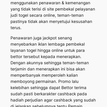
menggunakan penawaran & kemenangan
yang tidak terisi di site pembekal pelayanan
judi togel secara online, teman-teman
pastinya tidak akan menyetujui kesusahan
terus.
Penawaran juga jackpot senang
menyebarkan iklan lembaga pembekal
layanan togel hingga online untuk para
bettor tersebut kepada menerapkan.
Dengan akunnya sehingga teman-teman
terjamin dan menerapkan ini bisa akan
memperbanyak memperoleh kalian
memboyong permainan. Promo lalu
kelebihan sehingga dapat Bettor terima
sudah pasti berkarakter cashback pada
hadiah perjudian agar cashback yang sudah
di jelaskan sebelumnya tentu Pemain