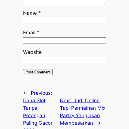
Name
*
Email
*
Website
←
Previous:
Dana Slot
Next:
Judi Online
Tanpa
Tapi Permainan Mix
Potongan
Parlay Yang akan
Paling Gacor
Membesarkan
→