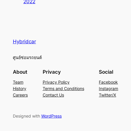
2022
Hybridcar
ศูนย์ซ่อมรถยนต์
About
Privacy
Social
Team
Privacy Policy
Facebook
History
Terms and Conditions
Instagram
Careers
Contact Us
Twitter/X
Designed with
WordPress