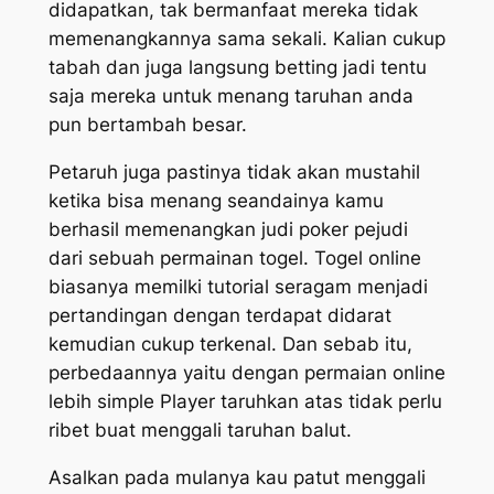
didapatkan, tak bermanfaat mereka tidak
memenangkannya sama sekali. Kalian cukup
tabah dan juga langsung betting jadi tentu
saja mereka untuk menang taruhan anda
pun bertambah besar.
Petaruh juga pastinya tidak akan mustahil
ketika bisa menang seandainya kamu
berhasil memenangkan judi poker pejudi
dari sebuah permainan togel. Togel online
biasanya memilki tutorial seragam menjadi
pertandingan dengan terdapat didarat
kemudian cukup terkenal. Dan sebab itu,
perbedaannya yaitu dengan permaian online
lebih simple Player taruhkan atas tidak perlu
ribet buat menggali taruhan balut.
Asalkan pada mulanya kau patut menggali