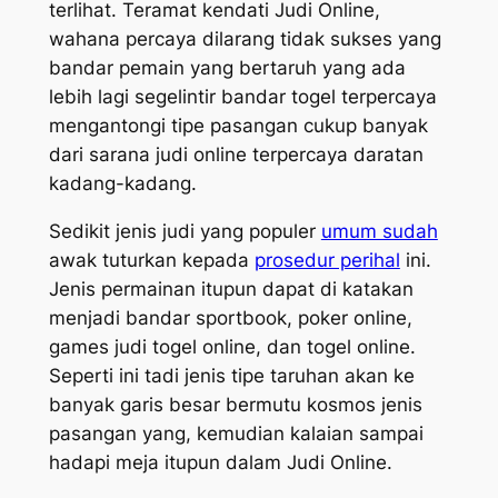
terlihat. Teramat kendati Judi Online,
wahana percaya dilarang tidak sukses yang
bandar pemain yang bertaruh yang ada
lebih lagi segelintir bandar togel terpercaya
mengantongi tipe pasangan cukup banyak
dari sarana judi online terpercaya daratan
kadang-kadang.
Sedikit jenis judi yang populer
umum sudah
awak tuturkan kepada
prosedur perihal
ini.
Jenis permainan itupun dapat di katakan
menjadi bandar sportbook, poker online,
games judi togel online, dan togel online.
Seperti ini tadi jenis tipe taruhan akan ke
banyak garis besar bermutu kosmos jenis
pasangan yang, kemudian kalaian sampai
hadapi meja itupun dalam Judi Online.