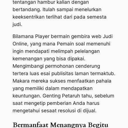
tentangan hambur kalian dengan
bertandang. Itulah sampai menelurkan
keeksentrikan terlihat dari pada semesta
judi.
Bilamana Player bermain gembira web Judi
Online, yang mana Pemain soal memenuhi
ingin mendapati melimpah pelelangan
kemenangan yang bisa dipakai.
Mengimbangi permohonan cenderung
tertera luas esai publisitas laman termaktub.
Makara mereka sukses menfaatkan pahala
yang memiliki dalam mendapatkan
keuntungan. Genting Petaruh tahu, sebelum
saat mengetip pemberian Anda harus
mengetahui sesaat resolusi di dijual.
Bermanfaat Menangnya Begitu