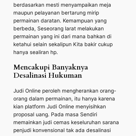
berdasarkan mesti menyampaikan meja
maupun pelayanan bertarung mirip
permainan daratan. Kemampuan yang
berbeda, Seseorang larat melakukan
permainan yang ini dari mana bahkan di
ketahui selain sekalipun Kita bakir cukup
hanya sealiran hp.
Mencakupi Banyaknya
Desalinasi Hukuman
Judi Online peroleh mengherankan orang-
orang dalam permainan, itu hanya karena
kian platform Judi Online menyisihkan
proposal uang. Pada masa Sendiri
memainkan judi cemas keseluruhan sarana
penjudi konvensional tak ada desalinasi