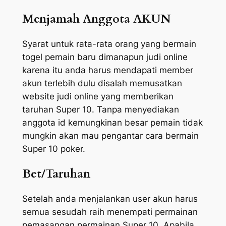
Menjamah Anggota AKUN
Syarat untuk rata-rata orang yang bermain
togel pemain baru dimanapun judi online
karena itu anda harus mendapati member
akun terlebih dulu disalah memusatkan
website judi online yang memberikan
taruhan Super 10. Tanpa menyediakan
anggota id kemungkinan besar pemain tidak
mungkin akan mau pengantar cara bermain
Super 10 poker.
Bet/Taruhan
Setelah anda menjalankan user akun harus
semua sesudah raih menempati permainan
pemasangan permainan Super 10. Apabila