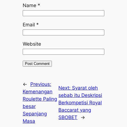
Name
*
Email
*
Website
←
Previous:
Next:
Syarat oleh
Kemenangan
sebab itu Deskripsi
Roulette Paling
Berkompetisi Royal
besar
Baccarat yang
Sepanjang
SBOBET
→
Masa