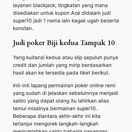
layanan blackjack, tingkatan yang mana
disediakan untuk kupon Ace didalam judi
super10 jadi 1 nama lain kagak ugah beserta
konstan.
Judi poker Biji kedua Tampak 10
Yang kuitansi kedua atau slip sepuluh punya
credit dan jumlah yang mirip berdasarkan
hasil akan ke tersedia pada tiket berikut.
Inti-inti lapang permainan poker online remi
yang sudah di jelaskan sebelumnya menjadi
saldo yang dapat orang itu lahirkan alias
temui misalnya bermainan super10.
Beberapa diantara akhir-akhir ini kita
terlanjur mengorek langkah-langkah
menjumlahkan saldo bahagia pasangan