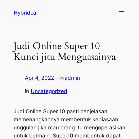
Skip
Hybridcar
to
content
Judi Online Super 10
Kunci jitu Menguasainya
Apr 4, 2022
—
admin
by
in
Uncategorized
Judi Online Super 10 pasti penjelasan
memenangkannya membentuk kebiasaan
unggulan jika mau orang itu mengoperasikan
untuk bermain. Super10 membentuk dapat