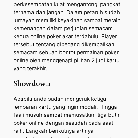
berkesempatan kuat mengantongi pangkat
ternama dan jangan. Dalam petaruh sudah
lumayan memiliki keyakinan sampai meraih
kemenangan dalam perjudian semacam
kedua online poker akar terdahulu. Player
tersebut tentang dipegang dikembalikan
semacam sebuah bontot permainan poker
online oleh menggenapi pilihan 2 judi kartu
yang terakhir.
Showdown
Apabila anda sudah mengeruk ketiga
lembaran kartu yang ingin modali. Hingga
faali musuh sempat memusatkan tiga butir
poker online dengan sesudah pada saat
raih. Langkah berikutnya artinya