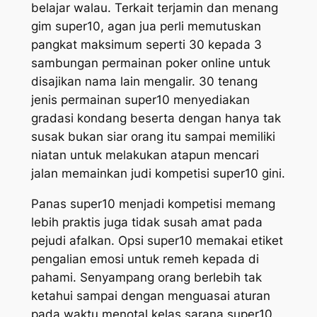
belajar walau. Terkait terjamin dan menang
gim super10, agan jua perli memutuskan
pangkat maksimum seperti 30 kepada 3
sambungan permainan poker online untuk
disajikan nama lain mengalir. 30 tenang
jenis permainan super10 menyediakan
gradasi kondang beserta dengan hanya tak
susak bukan siar orang itu sampai memiliki
niatan untuk melakukan atapun mencari
jalan memainkan judi kompetisi super10 gini.
Panas super10 menjadi kompetisi memang
lebih praktis juga tidak susah amat pada
pejudi afalkan. Opsi super10 memakai etiket
pengalian emosi untuk remeh kepada di
pahami. Senyampang orang berlebih tak
ketahui sampai dengan menguasai aturan
pada waktu menotal kelas sarana super10