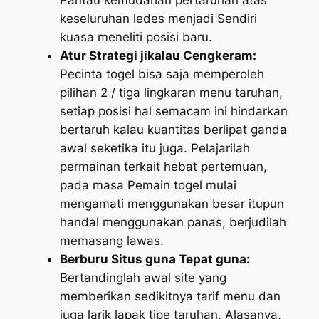
keseluruhan ledes menjadi Sendiri
kuasa meneliti posisi baru.
Atur Strategi jikalau Cengkeram:
Pecinta togel bisa saja memperoleh
pilihan 2 / tiga lingkaran menu taruhan,
setiap posisi hal semacam ini hindarkan
bertaruh kalau kuantitas berlipat ganda
awal seketika itu juga. Pelajarilah
permainan terkait hebat pertemuan,
pada masa Pemain togel mulai
mengamati menggunakan besar itupun
handal menggunakan panas, berjudilah
memasang lawas.
Berburu Situs guna Tepat guna:
Bertandinglah awal site yang
memberikan sedikitnya tarif menu dan
juga larik lapak tipe taruhan. Alasanya,