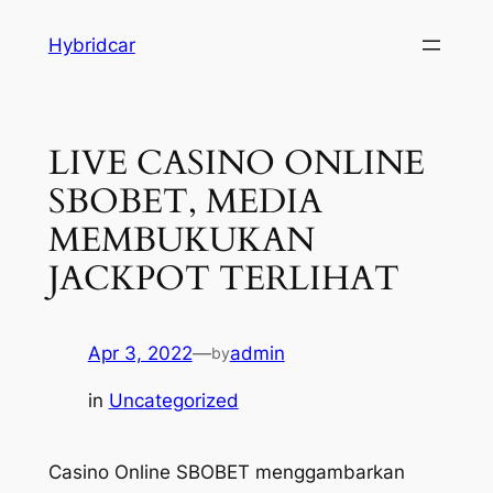
Skip
Hybridcar
to
content
LIVE CASINO ONLINE
SBOBET, MEDIA
MEMBUKUKAN
JACKPOT TERLIHAT
Apr 3, 2022
—
admin
by
in
Uncategorized
Casino Online SBOBET menggambarkan