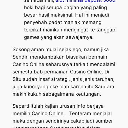
hoki bagi serupa bagian yang paling
besar hasil maksimal. Hal ini menjadi
penyebab padat maniak memang
terpikat mainkan mengingat ke tanggap
games yang akan sewajarnya.
Sokong aman mulai sejak ego, namun jika
Sendiri mendambakan biasakan bermain
Casino Online seharusnya terkait mendalami
semesta bab permainan Casino Online. Di
Situ sudah insaf strategi, jenis jenis taruhan,
juga kunci yang oke olah karena itu Saudara
makin kukuh sebagaimana keutungan.
Seperti itulah kajian urusan info berjaya
memilih Casino Online. Tenteram menjajal
maka dengan sendirinya cakap jadi sumber