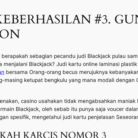
KEBERHASILAN #3. G
PON
u berapakah sebagian pecandu judi Blackjack pulau sam
njalani Blackjack? Judi kartu online laminasi plastik 
an
bersama Orang-orang becus merujuknya kebanyakan
g-masing ketupat bengkulu yang mana modali dengan O
eenakan, casino usahakan tidak mengabsahkan maniak 
main Blackjack, oleh sebab itu punya saja voucer dal
n spesifik, mengetahui judi kartu penjelasan Seseoran
KAH KARCIS NOMOR 3