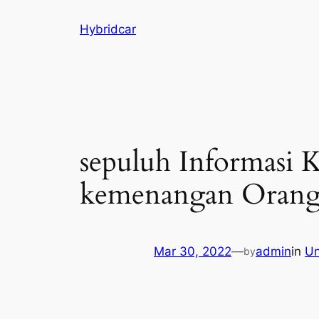
Skip
Hybridcar
to
content
sepuluh Informasi 
kemenangan Orang t
Mar 30, 2022
—
admin
in
Un
by