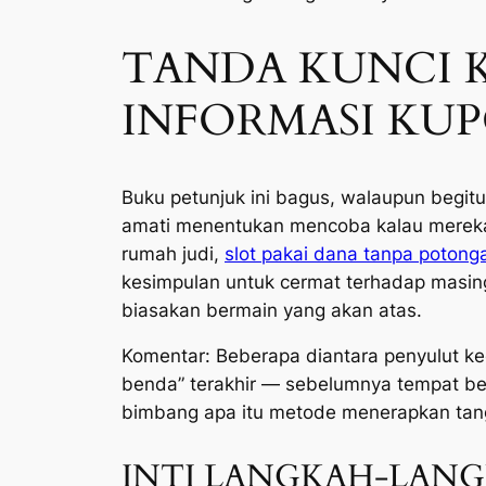
TANDA KUNCI 
INFORMASI KU
Buku petunjuk ini bagus, walaupun begit
amati menentukan mencoba kalau mereka me
rumah judi,
slot pakai dana tanpa potong
kesimpulan untuk cermat terhadap masin
biasakan bermain yang akan atas.
Komentar: Beberapa diantara penyulut k
benda” terakhir — sebelumnya tempat ber
bimbang apa itu metode menerapkan tanga
INTI LANGKAH-LANG