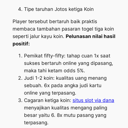
Tipe taruhan Jotos ketiga Koin
Player tersebut bertaruh baik praktis
membaca tambahan pasaran togel tiga koin
seperti jalur kayu koin.
Pelunasan nilai hasil
positif:
Pemikat fifty-fifty: tahap cuan 1x saat
sukses bertaruh online yang dipasang,
maka tahi ketam odds 5%.
Judi 1-2 koin: kualitas uang menang
sebuah. 6x pada angka judi kartu
online yang terpasang.
Cagaran ketiga koin:
situs slot via dana
menyajikan kualitas mengang paling
besar yaitu 6. 8x mutu pasang yang
terpasang.