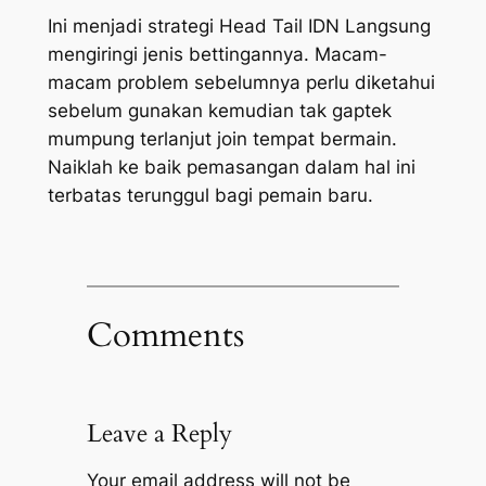
Ini menjadi strategi Head Tail IDN Langsung
mengiringi jenis bettingannya. Macam-
macam problem sebelumnya perlu diketahui
sebelum gunakan kemudian tak gaptek
mumpung terlanjut join tempat bermain.
Naiklah ke baik pemasangan dalam hal ini
terbatas terunggul bagi pemain baru.
Comments
Leave a Reply
Your email address will not be