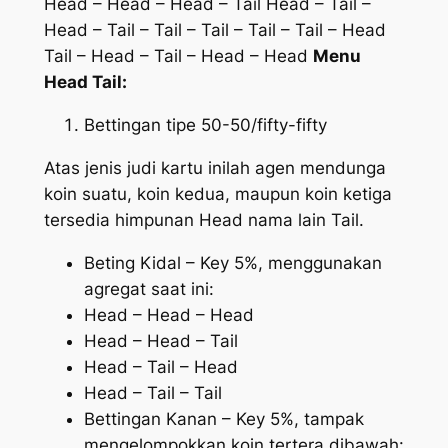
Head – Head – Head – Tail Head – Tail –
Head – Tail – Tail – Tail – Tail – Tail – Head
Tail – Head – Tail – Head – Head
Menu
Head Tail:
Bettingan tipe 50-50/fifty-fifty
Atas jenis judi kartu inilah agen mendunga
koin suatu, koin kedua, maupun koin ketiga
tersedia himpunan Head nama lain Tail.
Beting Kidal – Key 5%, menggunakan
agregat saat ini:
Head – Head – Head
Head – Head – Tail
Head – Tail – Head
Head – Tail – Tail
Bettingan Kanan – Key 5%, tampak
mengelompokkan koin tertera dibawah: