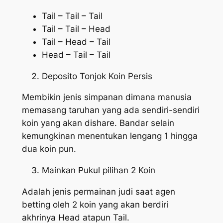
Tail – Tail – Tail
Tail – Tail – Head
Tail – Head – Tail
Head – Tail – Tail
Deposito Tonjok Koin Persis
Membikin jenis simpanan dimana manusia
memasang taruhan yang ada sendiri-sendiri
koin yang akan dishare. Bandar selain
kemungkinan menentukan lengang 1 hingga
dua koin pun.
Mainkan Pukul pilihan 2 Koin
Adalah jenis permainan judi saat agen
betting oleh 2 koin yang akan berdiri
akhrinya Head atapun Tail.