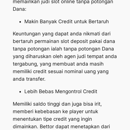
memainkan judi slot online tanpa potongan
Dana:
Makin Banyak Credit untuk Bertaruh
Keuntungan yang dapat anda nikmati dari
bertaruh permainan slot deposit pakai dana
tanpa potongan ialah tanpa potongan Dana
yang diharuskan oleh agen judi tempat anda
tergabung, yang membuat anda masih
memiliki credit sesuai nominal uang yang
anda transfer.
Lebih Bebas Mengontrol Credit
Memiliki saldo tinggi dan juga bisa irit,
memberi kebebasan ke player untuk
menentukan tipe credit yang ingin
dimainkan. Bettor dapat menetapkan dari