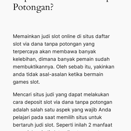
Potongan?
Memainkan judi slot online di situs daftar
slot via dana tanpa potongan yang
terpercaya akan membawa banyak
kelebihan, dimana banyak pemain sudah
membuktikannya. Oleh sebab itu, yakinkan
anda tidak asal-asalan ketika bermain
games slot.
Mencari situs judi yang dapat melakukan
cara deposit slot via dana tanpa potongan
adalah salah satu aspek yang wajib Anda
pelajari pada saat memilih situs untuk
bertaruh judi slot. Seperti inilah 2 manfaat