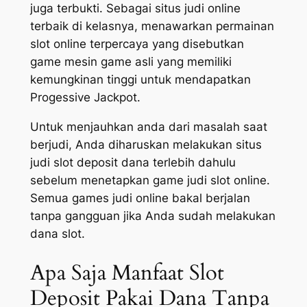
juga terbukti. Sebagai situs judi online
terbaik di kelasnya, menawarkan permainan
slot online terpercaya yang disebutkan
game mesin game asli yang memiliki
kemungkinan tinggi untuk mendapatkan
Progessive Jackpot.
Untuk menjauhkan anda dari masalah saat
berjudi, Anda diharuskan melakukan situs
judi slot deposit dana terlebih dahulu
sebelum menetapkan game judi slot online.
Semua games judi online bakal berjalan
tanpa gangguan jika Anda sudah melakukan
dana slot.
Apa Saja Manfaat Slot
Deposit Pakai Dana Tanpa