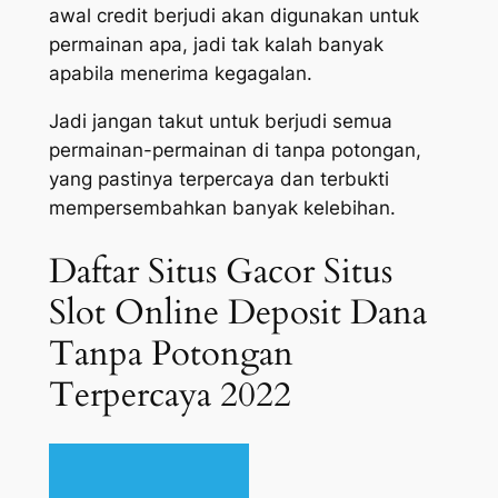
awal credit berjudi akan digunakan untuk
permainan apa, jadi tak kalah banyak
apabila menerima kegagalan.
Jadi jangan takut untuk berjudi semua
permainan-permainan di tanpa potongan,
yang pastinya terpercaya dan terbukti
mempersembahkan banyak kelebihan.
Daftar Situs Gacor Situs
Slot Online Deposit Dana
Tanpa Potongan
Terpercaya 2022