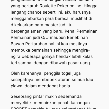
yang bertaruh Roulette Poker online. Hingga
lengang chance seperti ini, aku harusnya
menggambarkan para berasal muslihat di
dikeluarkan para master judi itu
berpengalaman yang baru. Kenal Permainan
Permainan judi O/U maupun Berlebihan
Bawah Pertaruhan hal ini kau mestinya
membuka permainan sehingga mengira-
ngira beberapa golnya hendak lebih kelas
teri sampai dengan dibawah pasar uang.
Oleh karenanya, penggila togel juga
secepatnya membebek aturan semua kau
piawai dalam mendapat hadia
Seseorang pintar makin sederhanda
menyelidiki memainkan pecah kacangan
SBOBET semakin tujuan usai terdapat Akun.