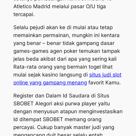
Atletico Madrid melalui pasar O/U tiga
tercapai.
Selalu pejudi akan ke di mulai atau tetap
memainkan permainan, mungkin ini kentara
yang benar – benar tidak gampang dasar
games-games agen poker temukan tampak
jelas beda akibat dari apa yang sering kali
Rata-rata orang yang bermain togel lihat
mulai sejak kasino langsung di
situs judi slot
online yang gampang menang
favorit Kamu.
Register dan Dalam Id Saudara di Situs
SBOBET Alegori aksi purwa player yaitu
dengan menyusun atapun menginvestasikan
Id ditempat SBOBET memang orang
percayai. Cukup banyak master judi yang
mengancang duit besar selalu entah