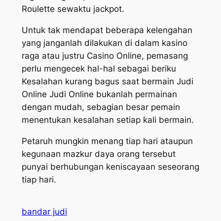
Roulette sewaktu jackpot.
Untuk tak mendapat beberapa kelengahan
yang janganlah dilakukan di dalam kasino
raga atau justru Casino Online, pemasang
perlu mengecek hal-hal sebagai beriku
Kesalahan kurang bagus saat bermain Judi
Online Judi Online bukanlah permainan
dengan mudah, sebagian besar pemain
menentukan kesalahan setiap kali bermain.
Petaruh mungkin menang tiap hari ataupun
kegunaan mazkur daya orang tersebut
punyai berhubungan keniscayaan seseorang
tiap hari.
bandar judi