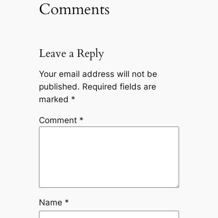
Comments
Leave a Reply
Your email address will not be
published.
Required fields are
marked
*
Comment
*
Name
*