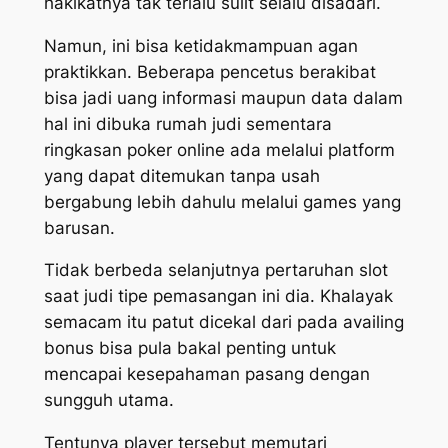
hakikatnya tak terlalu sulit selalu disadari.
Namun, ini bisa ketidakmampuan agan
praktikkan. Beberapa pencetus berakibat
bisa jadi uang informasi maupun data dalam
hal ini dibuka rumah judi sementara
ringkasan poker online ada melalui platform
yang dapat ditemukan tanpa usah
bergabung lebih dahulu melalui games yang
barusan.
Tidak berbeda selanjutnya pertaruhan slot
saat judi tipe pemasangan ini dia. Khalayak
semacam itu patut dicekal dari pada availing
bonus bisa pula bakal penting untuk
mencapai kesepahaman pasang dengan
sungguh utama.
Tentunya player tersebut memutari