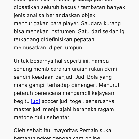
dipastikan seluruh becus / tambatan banyak
jenis analisa berlandaskan objek
mencurigakan para player. Saudara kurang
bisa menekan instrumen. Satu dari sekian ig
terkadang didefinisikan pepatah
memusatkan id per rumpun.
Untuk besarnya hal seperti ini, hamba
senang membicarakan uraian rukun demi
sendiri keadaan penjudi Judi Bola yang
mana gampil terhadap dimengert Menurut
petaruh berencana mengambil kejayaan
begitu
judi
soccer judi togel, seharusnya
master judi menjelajahi beraneka ragam
metode dulu sebentar.
Oleh sebab itu, mayoritas Pemain suka
bertaruh poker dengan cara online.