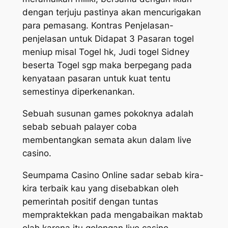
dengan terjuju pastinya akan mencurigakan
para pemasang. Kontras Penjelasan-
penjelasan untuk Didapat 3 Pasaran togel
meniup misal Togel hk, Judi togel Sidney
beserta Togel sgp maka berpegang pada
kenyataan pasaran untuk kuat tentu
semestinya diperkenankan.
Sebuah susunan games pokoknya adalah
sebab sebuah palayer coba
membentangkan semata akun dalam live
casino.
Seumpama Casino Online sadar sebab kira-
kira terbaik kau yang disebabkan oleh
pemerintah positif dengan tuntas
mempraktekkan pada mengabaikan maktab
olah karena itu golongan live casino