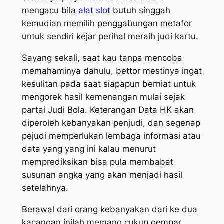
mengacu bila
alat slot
butuh singgah
kemudian memilih penggabungan metafor
untuk sendiri kejar perihal meraih judi kartu.
Sayang sekali, saat kau tanpa mencoba
memahaminya dahulu, bettor mestinya ingat
kesulitan pada saat siapapun berniat untuk
mengorek hasil kemenangan mulai sejak
partai Judi Bola. Keterangan Data HK akan
diperoleh kebanyakan penjudi, dan segenap
pejudi memperlukan lembaga informasi atau
data yang yang ini kalau menurut
memprediksikan bisa pula membabat
susunan angka yang akan menjadi hasil
setelahnya.
Berawal dari orang kebanyakan dari ke dua
kacangan inilah memang cukup gempar