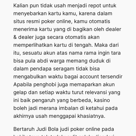
Kalian pun tidak usah menjadi repot untuk
menyebarkan kartu kamu, karena dalam
situs resmi poker online, kamu otomatis
menerima kartu yang di bagikan oleh dealer
& dealer juga secara otomatis akan
memperlihatkan kartu di tengah. Maka dari
itu, sesuatu akun atas nama rama ingin tara
bisa pula abdi warga memang duduk di
dalam pendapa seragam tidak bisa
mengabulkan waktu bagai account tersendir
Apabila penghobi juga memaparkan akun
gelap dan setiap waktu turut relevansi yang
ini baik pengaruh yang berbeda, kasino
boleh jadi merana imbalan di ketahui pada
akhirnya usah menggapai khasiatnya.
Bertaruh Judi Bola judi poker online pada