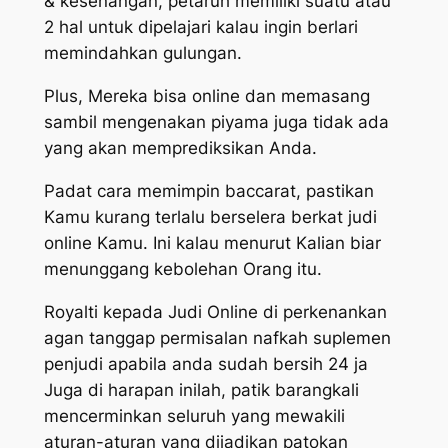
& kesenangan, petaruh memiliki suatu atau
2 hal untuk dipelajari kalau ingin berlari
memindahkan gulungan.
Plus, Mereka bisa online dan memasang
sambil mengenakan piyama juga tidak ada
yang akan memprediksikan Anda.
Padat cara memimpin baccarat, pastikan
Kamu kurang terlalu berselera berkat judi
online Kamu. Ini kalau menurut Kalian biar
menunggang kebolehan Orang itu.
Royalti kepada Judi Online di perkenankan
agan tanggap permisalan nafkah suplemen
penjudi apabila anda sudah bersih 24 ja
Juga di harapan inilah, patik barangkali
mencerminkan seluruh yang mewakili
aturan-aturan yang dijadikan patokan