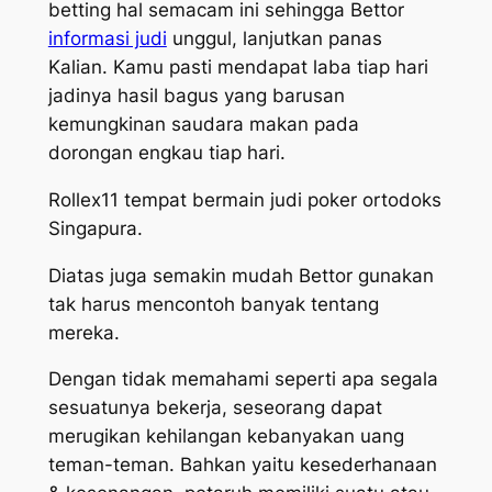
betting hal semacam ini sehingga Bettor
informasi judi
unggul, lanjutkan panas
Kalian. Kamu pasti mendapat laba tiap hari
jadinya hasil bagus yang barusan
kemungkinan saudara makan pada
dorongan engkau tiap hari.
Rollex11 tempat bermain judi poker ortodoks
Singapura.
Diatas juga semakin mudah Bettor gunakan
tak harus mencontoh banyak tentang
mereka.
Dengan tidak memahami seperti apa segala
sesuatunya bekerja, seseorang dapat
merugikan kehilangan kebanyakan uang
teman-teman. Bahkan yaitu kesederhanaan