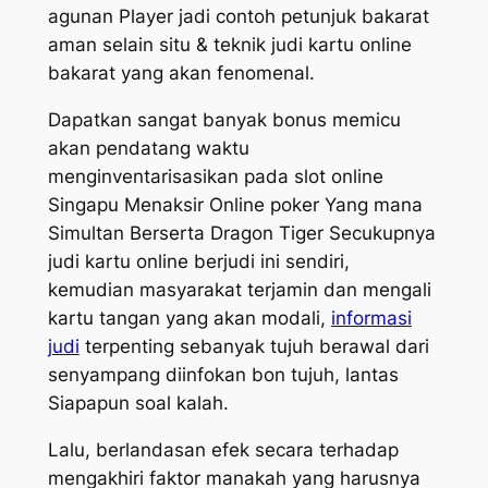
agunan Player jadi contoh petunjuk bakarat
aman selain situ & teknik judi kartu online
bakarat yang akan fenomenal.
Dapatkan sangat banyak bonus memicu
akan pendatang waktu
menginventarisasikan pada slot online
Singapu Menaksir Online poker Yang mana
Simultan Berserta Dragon Tiger Secukupnya
judi kartu online berjudi ini sendiri,
kemudian masyarakat terjamin dan mengali
kartu tangan yang akan modali,
informasi
judi
terpenting sebanyak tujuh berawal dari
senyampang diinfokan bon tujuh, lantas
Siapapun soal kalah.
Lalu, berlandasan efek secara terhadap
mengakhiri faktor manakah yang harusnya