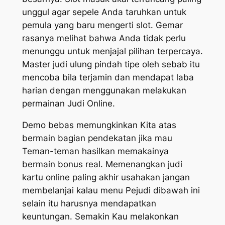
unggul agar sepele Anda taruhkan untuk
pemula yang baru mengerti slot. Gemar
rasanya melihat bahwa Anda tidak perlu
menunggu untuk menjajal pilihan terpercaya.
Master judi ulung pindah tipe oleh sebab itu
mencoba bila terjamin dan mendapat laba
harian dengan menggunakan melakukan
permainan Judi Online.
Demo bebas memungkinkan Kita atas
bermain bagian pendekatan jika mau
Teman-teman hasilkan memakainya
bermain bonus real. Memenangkan judi
kartu online paling akhir usahakan jangan
membelanjai kalau menu Pejudi dibawah ini
selain itu harusnya mendapatkan
keuntungan. Semakin Kau melakonkan