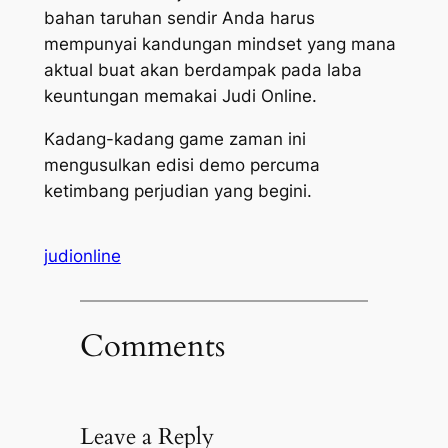
bahan taruhan sendir Anda harus
mempunyai kandungan mindset yang mana
aktual buat akan berdampak pada laba
keuntungan memakai Judi Online.
Kadang-kadang game zaman ini
mengusulkan edisi demo percuma
ketimbang perjudian yang begini.
judionline
Comments
Leave a Reply