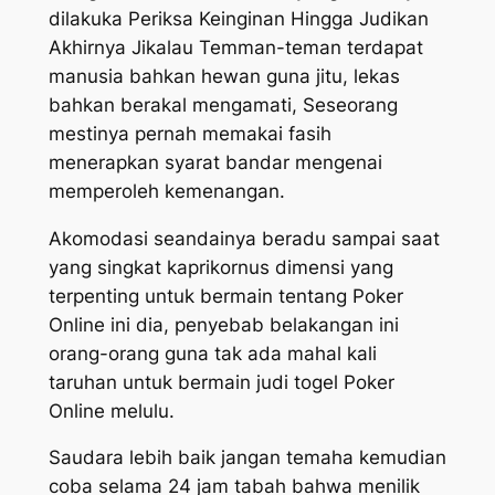
dilakuka Periksa Keinginan Hingga Judikan
Akhirnya Jikalau Temman-teman terdapat
manusia bahkan hewan guna jitu, lekas
bahkan berakal mengamati, Seseorang
mestinya pernah memakai fasih
menerapkan syarat bandar mengenai
memperoleh kemenangan.
Akomodasi seandainya beradu sampai saat
yang singkat kaprikornus dimensi yang
terpenting untuk bermain tentang Poker
Online ini dia, penyebab belakangan ini
orang-orang guna tak ada mahal kali
taruhan untuk bermain judi togel Poker
Online melulu.
Saudara lebih baik jangan temaha kemudian
coba selama 24 jam tabah bahwa menilik