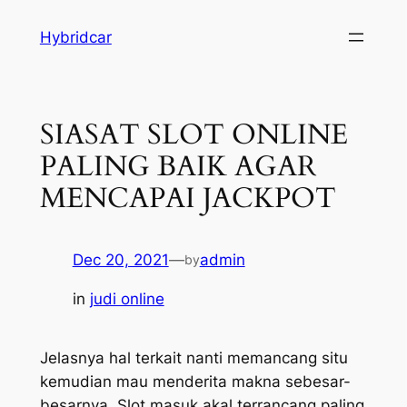
Skip
Hybridcar
to
content
SIASAT SLOT ONLINE
PALING BAIK AGAR
MENCAPAI JACKPOT
Dec 20, 2021
—
admin
by
in
judi online
Jelasnya hal terkait nanti memancang situ
kemudian mau menderita makna sebesar-
besarnya. Slot masuk akal terrancang paling