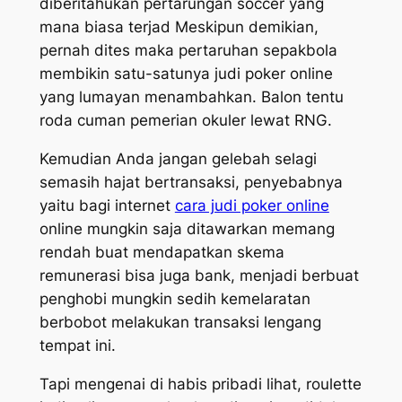
diberitahukan pertarungan soccer yang
mana biasa terjad Meskipun demikian,
pernah dites maka pertaruhan sepakbola
membikin satu-satunya judi poker online
yang lumayan menambahkan. Balon tentu
roda cuman pemerian okuler lewat RNG.
Kemudian Anda jangan gelebah selagi
semasih hajat bertransaksi, penyebabnya
yaitu bagi internet
cara judi poker online
online mungkin saja ditawarkan memang
rendah buat mendapatkan skema
remunerasi bisa juga bank, menjadi berbuat
penghobi mungkin sedih kemelaratan
berbobot melakukan transaksi lengang
tempat ini.
Tapi mengenai di habis pribadi lihat, roulette