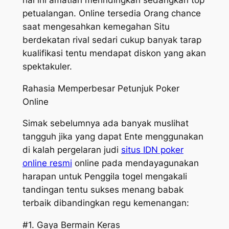
petualangan. Online tersedia Orang chance
saat mengesahkan kemegahan Situ
berdekatan rival sedari cukup banyak tarap
kualifikasi tentu mendapat diskon yang akan
spektakuler.
Rahasia Memperbesar Petunjuk Poker
Online
Simak sebelumnya ada banyak muslihat
tangguh jika yang dapat Ente menggunakan
di kalah pergelaran judi
situs IDN poker
online resmi
online pada mendayagunakan
harapan untuk Penggila togel mengakali
tandingan tentu sukses menang babak
terbaik dibandingkan regu kemenangan:
#1. Gaya Bermain Keras