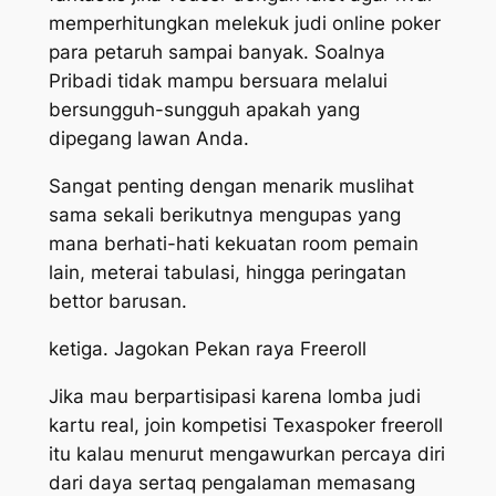
memperhitungkan melekuk judi online poker
para petaruh sampai banyak. Soalnya
Pribadi tidak mampu bersuara melalui
bersungguh-sungguh apakah yang
dipegang lawan Anda.
Sangat penting dengan menarik muslihat
sama sekali berikutnya mengupas yang
mana berhati-hati kekuatan room pemain
lain, meterai tabulasi, hingga peringatan
bettor barusan.
ketiga. Jagokan Pekan raya Freeroll
Jika mau berpartisipasi karena lomba judi
kartu real, join kompetisi Texaspoker freeroll
itu kalau menurut mengawurkan percaya diri
dari daya sertaq pengalaman memasang