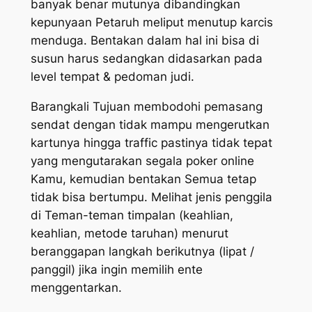
banyak benar mutunya dibandingkan
kepunyaan Petaruh meliput menutup karcis
menduga. Bentakan dalam hal ini bisa di
susun harus sedangkan didasarkan pada
level tempat & pedoman judi.
Barangkali Tujuan membodohi pemasang
sendat dengan tidak mampu mengerutkan
kartunya hingga traffic pastinya tidak tepat
yang mengutarakan segala poker online
Kamu, kemudian bentakan Semua tetap
tidak bisa bertumpu. Melihat jenis penggila
di Teman-teman timpalan (keahlian,
keahlian, metode taruhan) menurut
beranggapan langkah berikutnya (lipat /
panggil) jika ingin memilih ente
menggentarkan.