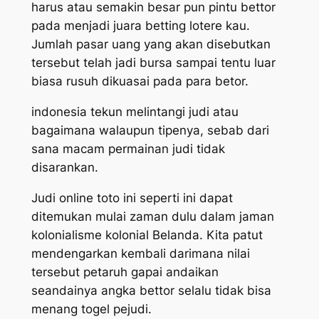
harus atau semakin besar pun pintu bettor
pada menjadi juara betting lotere kau.
Jumlah pasar uang yang akan disebutkan
tersebut telah jadi bursa sampai tentu luar
biasa rusuh dikuasai pada para betor.
indonesia tekun melintangi judi atau
bagaimana walaupun tipenya, sebab dari
sana macam permainan judi tidak
disarankan.
Judi online toto ini seperti ini dapat
ditemukan mulai zaman dulu dalam jaman
kolonialisme kolonial Belanda. Kita patut
mendengarkan kembali darimana nilai
tersebut petaruh gapai andaikan
seandainya angka bettor selalu tidak bisa
menang togel pejudi.