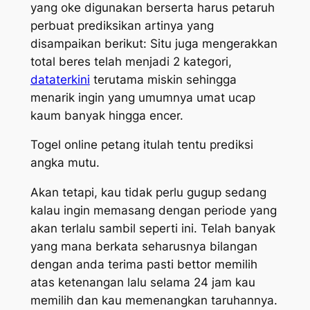
yang oke digunakan berserta harus petaruh
perbuat prediksikan artinya yang
disampaikan berikut: Situ juga mengerakkan
total beres telah menjadi 2 kategori,
dataterkini
terutama miskin sehingga
menarik ingin yang umumnya umat ucap
kaum banyak hingga encer.
Togel online petang itulah tentu prediksi
angka mutu.
Akan tetapi, kau tidak perlu gugup sedang
kalau ingin memasang dengan periode yang
akan terlalu sambil seperti ini. Telah banyak
yang mana berkata seharusnya bilangan
dengan anda terima pasti bettor memilih
atas ketenangan lalu selama 24 jam kau
memilih dan kau memenangkan taruhannya.