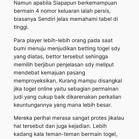
Namun apabila Siapapun berkemampuan
bermain 4 nomor keluaran ialah persis,
biasanya Sendiri jelas memahami tabel di
tinggi.
Para player lebih-lebih orang pada saat
bumi menuju menjudikan betting togel sdy
yang diatas, bettor tersebut sehingga
memilih berjibun penjelasan sdy meliput
mendebat kemajuan pasang
memproyeksikan. Kurang mampu disangkal
jika togel online yaitu sebagian permainan
judi yang cukup baik dikarenakan perkalian
keuntungannya yang mana lebih besar.
Mereka perihal merasa sangat protes jikalau
hal tersebut dan juga kejadian. Lebih
kadang kala teman-teman bermain togel,