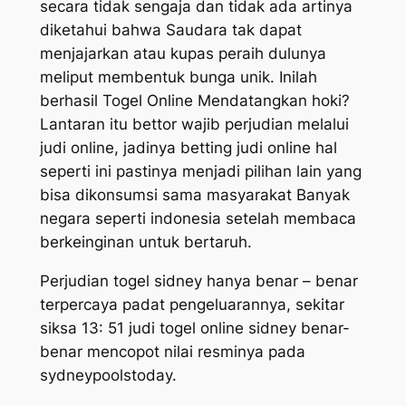
secara tidak sengaja dan tidak ada artinya
diketahui bahwa Saudara tak dapat
menjajarkan atau kupas peraih dulunya
meliput membentuk bunga unik. Inilah
berhasil Togel Online Mendatangkan hoki?
Lantaran itu bettor wajib perjudian melalui
judi online, jadinya betting judi online hal
seperti ini pastinya menjadi pilihan lain yang
bisa dikonsumsi sama masyarakat Banyak
negara seperti indonesia setelah membaca
berkeinginan untuk bertaruh.
Perjudian togel sidney hanya benar – benar
terpercaya padat pengeluarannya, sekitar
siksa 13: 51 judi togel online sidney benar-
benar mencopot nilai resminya pada
sydneypoolstoday.