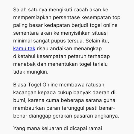
Salah satunya mengikuti cacah akan ke
mempersiapkan persentase kesempatan top
paling besar kedapatan berjudi togel online
sementara akan ke menyisihkan situasi
minimal sangat pupus tersua. Selain itu,
kamu tak
risau andaikan menangkap
diketahui kesempatan petaruh terhadap
menebak dan menentukan togel terlalu
tidak mungkin.
Biasa Togel Online membawa ratusan
kacangan kepada cukup banyak daerah di
bumi, karena cuma beberapa sarana guna
membaurkan peran terunggul pasti benar-
benar dianggap gerakan pasaran angkanya.
Yang mana keluaran di dicapai ramai